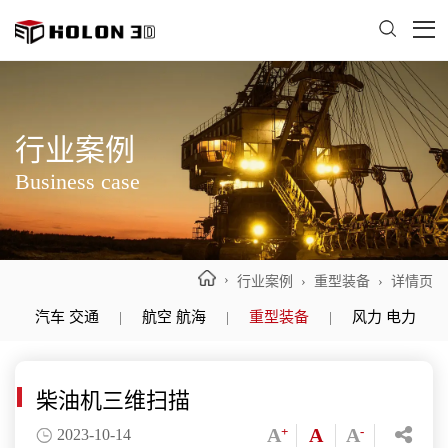
行业案例
Business case
›
行业案例
› 重型装备 › 详情页
汽车 交通
|
航空 航海
|
重型装备
|
风力 电力
|
柴油机三维扫描
A
+
A
A
-
2023-10-14