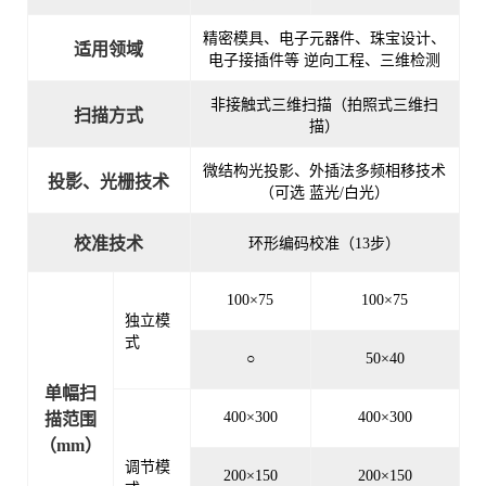
精密模具、电子元器件、珠宝设计、
适用领域
电子接插件等 逆向工程、三维检测
非接触式三维扫描（拍照式三维扫
扫描方式
描）
微结构光投影、外插法多频相移技术
投影、光栅技术
（可选 蓝光/白光）
校准技术
环形编码校准（13步）
100×75
100×75
独立模
式
○
50×40
单幅扫
400×300
400×300
描范围
（mm）
调节模
200×150
200×150