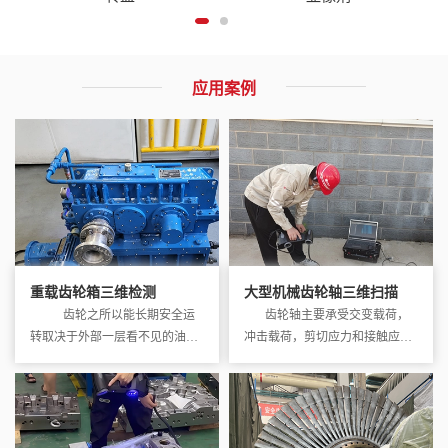
应用案例
重载齿轮箱三维检测
大型机械齿轮轴三维扫描
齿轮之所以能长期安全运
齿轮轴主要承受交变载荷，
转取决于外部一层看不见的油
冲击载荷，剪切应力和接触应力
膜，其…
大。轴部易产生裂…