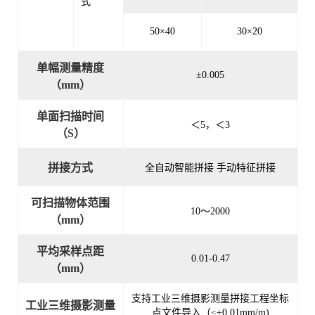
式
50×40
30×20
单幅测量精度
±0.005
（mm）
单面扫描时间
＜5，＜3
（S）
拼接方式
全自动智能拼接 手动特征拼接
可扫描物体范围
10～2000
（mm）
平均采样点距
0.01-0.47
（mm）
支持工业三维摄影测量拼接工程坐标
工业三维摄影测量
点文件导入（≤±0.01mm/m)