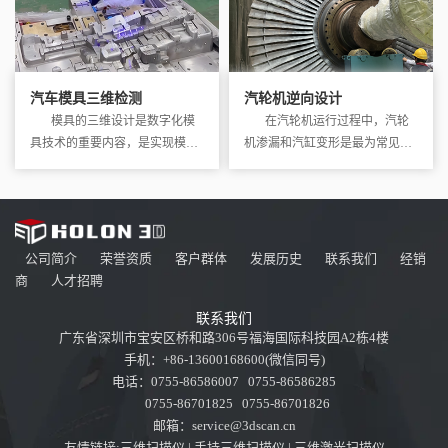
汽车模具三维检测
汽轮机逆向设计
模具的三维设计是数字化模
在汽轮机运行过程中，汽轮
具技术的重要内容，是实现模具
机渗漏和汽缸变形是最为常见的
设计、制造和检验…
设备问题，汽缸结…
公司简介
荣誉资质
客户群体
发展历史
联系我们
经销
商
人才招聘
联系我们
广东省深圳市宝安区桥和路306号福海国际科技园A2栋4楼
手机：+86-13600168600(微信同号)
电话：0755-86586007 0755-86586285
0755-86701825 0755-86701826
邮箱：service@3dscan.cn
友情链接:
三维扫描仪
|
手持三维扫描仪
|
三维激光扫描仪