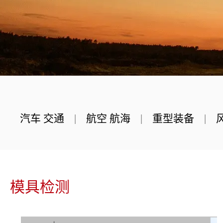
标志点、标定板、编码点、
靶杆
汽车 交通
|
航空 航海
|
重型装备
|
模具检测