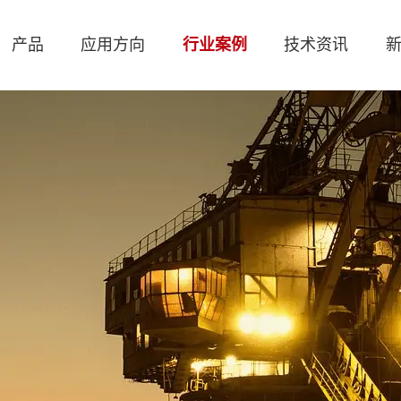
产品
应用方向
行业案例
技术资讯
Smart 49
Smart 41
Smart 37
Smart 29
备
介
设备技术咨询
逆向工程
展会动态
联系我们
风力 电力
荣誉资质
数据分析
演示预约
技术应用
经销商
模具检测
客户群体
三维展示
工程服务
公司新闻
人才招聘
电
发
Model 93
Model 81
Model 69
Model 52
3DH-3M