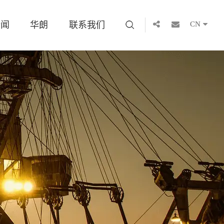
新闻
华朗
联系我们
CN
子电器
展历史
三维可视化
资料下载
艺术工程
医疗设备